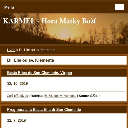
Menu
KARMEL - Hora Matky Boží
Úvod
»
Bl. Elie od sv. Klementa
Bl. Elie od sv. Klementa
Beata Elías de San Clemente, Virgen
12. 10. 2019
Celý příspěvek
|
Rubrika:
Bl. Elie od sv. Klementa
|
Komentářů:
0
Preghiera alla Beata Elia di San Clemente
12. 7. 2019