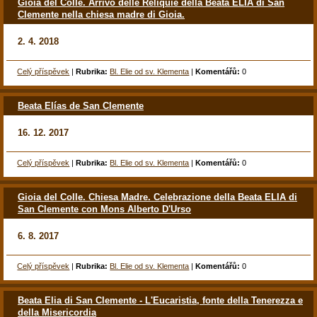
Gioia del Colle. Arrivo delle Reliquie della Beata ELIA di San
Clemente nella chiesa madre di Gioia.
2. 4. 2018
Celý příspěvek
|
Rubrika:
Bl. Elie od sv. Klementa
|
Komentářů:
0
Beata Elías de San Clemente
16. 12. 2017
Celý příspěvek
|
Rubrika:
Bl. Elie od sv. Klementa
|
Komentářů:
0
Gioia del Colle. Chiesa Madre. Celebrazione della Beata ELIA di
San Clemente con Mons Alberto D'Urso
6. 8. 2017
Celý příspěvek
|
Rubrika:
Bl. Elie od sv. Klementa
|
Komentářů:
0
Beata Elia di San Clemente - L'Eucaristia, fonte della Tenerezza e
della Misericordia