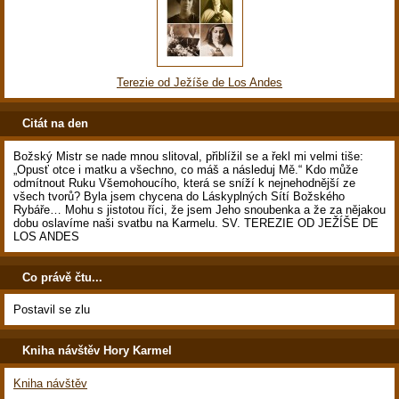
Terezie od Ježíše de Los Andes
Citát na den
Božský Mistr se nade mnou slitoval, přiblížil se a řekl mi velmi tiše:
„Opusť otce i matku a všechno, co máš a následuj Mě.“ Kdo může
odmítnout Ruku Všemohoucího, která se sníží k nejnehodnější ze
všech tvorů? Byla jsem chycena do Láskyplných Sítí Božského
Rybáře… Mohu s jistotou říci, že jsem Jeho snoubenka a že za nějakou
dobu oslavíme naši svatbu na Karmelu. SV. TEREZIE OD JEŽÍŠE DE
LOS ANDES
Co právě čtu...
Postavil se zlu
Kniha návštěv Hory Karmel
Kniha návštěv