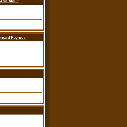
re COULANGE
ernard Peyrous