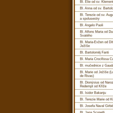
Bl. Elie od sv. Klemen
Bl. Anna od sv. Barto
Bl. Terezie od sv. Aug
a spolusestry
Bl. Angelo Paoli
Bl. Alfons Maria od D
Svatého
Bl. Maria-Evžen od Dí
Ježíše
Bl. Bartoloměj Fanti
Bl. Maria Crocifissa C
Bl. mučednice z Gauda
Bl. Marie od Ježíše (
de Rivas)
Bl. Dionýsius od Naro
Redempt od Kříže
Bl. Isidor Bakanju
Bl. Terezie Marie od K
Bl. Josefa Naval Girb
Bl. Jana Scopelli