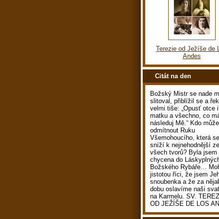
Terezie od Ježíše de 
Andes
Citát na den
Božský Mistr se nade 
slitoval, přiblížil se a ře
velmi tiše: „Opusť otce i
matku a všechno, co m
následuj Mě.“ Kdo může
odmítnout Ruku
Všemohoucího, která s
sníží k nejnehodnější z
všech tvorů? Byla jsem
chycena do Láskyplných
Božského Rybáře… Mo
jistotou říci, že jsem Je
snoubenka a že za něja
dobu oslavíme naši sva
na Karmelu. SV. TERE
OD JEŽÍŠE DE LOS A