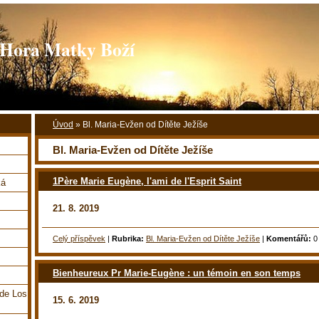
ora Matky Boží
Úvod
»
Bl. Maria-Evžen od Dítěte Ježíše
Bl. Maria-Evžen od Dítěte Ježíše
1Père Marie Eugène, l'ami de l'Esprit Saint
ká
21. 8. 2019
Celý příspěvek
|
Rubrika:
Bl. Maria-Evžen od Dítěte Ježíše
|
Komentářů:
0
Bienheureux Pr Marie-Eugène : un témoin en son temps
 de Los
15. 6. 2019