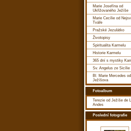
Marie Josefína od
Ukřižovaného Ježíše
Marie Cecílie od Nejsv
Tváře
Pražské Jezulátko
Životopisy
Spiritualita Karmelu
Historie Karmelu
365 dní s mystiky Ka
Sv. Angelus ze Sicílie
Bl. Marie Mercedes o
Ježíšova
Fotoalbum
Terezie od Ježíše de 
Andes
Poslední fotografie