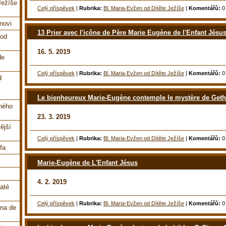
Ježíše
Celý příspěvek
|
Rubrika:
Bl. Maria-Evžen od Dítěte Ježíše
|
Komentářů:
0
inovi
13 Prier avec l'icône de Père Marie Eugène de l'Enfant Jésu
 od
16. 5. 2019
de
Celý příspěvek
|
Rubrika:
Bl. Maria-Evžen od Dítěte Ježíše
|
Komentářů:
0
d
Le bienheureux Marie-Eugène contemple le mystère de Get
aného
23. 3. 2019
ější
Celý příspěvek
|
Rubrika:
Bl. Maria-Evžen od Dítěte Ježíše
|
Komentářů:
0
fa
Marie-Eugène de L'Enfant Jésus
4. 2. 2019
vaté
Celý příspěvek
|
Rubrika:
Bl. Maria-Evžen od Dítěte Ježíše
|
Komentářů:
0
na de