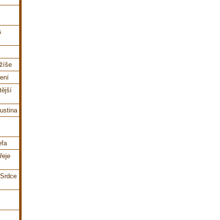
s
ežíše
šení
tější
ustina
efa
řeje
 Srdce