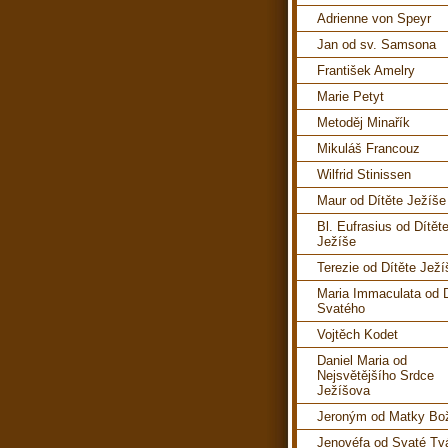
Adrienne von Speyr
Jan od sv. Samsona
František Amelry
Marie Petyt
Metoděj Minařík
Mikuláš Francouz
Wilfrid Stinissen
Maur od Dítěte Ježíše
Bl. Eufrasius od Dítět
Ježíše
Terezie od Dítěte Ježí
Maria Immaculata od 
Svatého
Vojtěch Kodet
Daniel Maria od
Nejsvětějšího Srdce
Ježíšova
Jeroným od Matky Bo
Jenovéfa od Svaté Tv