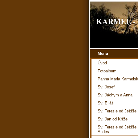
KARMEL - H
Menu
Úvod
Fotoalbum
Panna Maria Karmels
Sv. Josef
Sv. Jáchym a Anna
Sv. Eliáš
Sv. Terezie od Ježíše
Sv. Jan od Kříže
Sv. Terezie od Ježíše
Andes