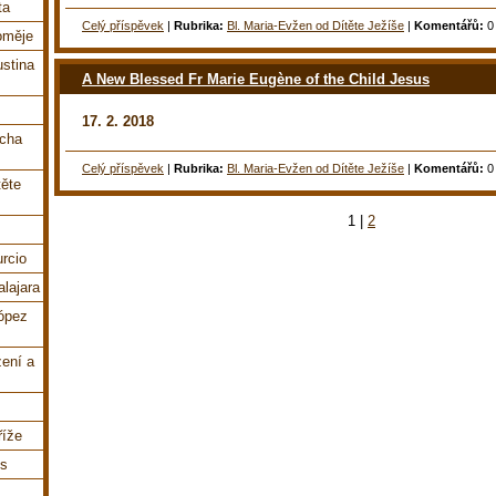
ta
Celý příspěvek
|
Rubrika:
Bl. Maria-Evžen od Dítěte Ježíše
|
Komentářů:
0
loměje
ustina
A New Blessed Fr Marie Eugène of the Child Jesus
17. 2. 2018
ucha
Celý příspěvek
|
Rubrika:
Bl. Maria-Evžen od Dítěte Ježíše
|
Komentářů:
0
těte
1
|
2
urcio
lajara
López
zení a
říže
és