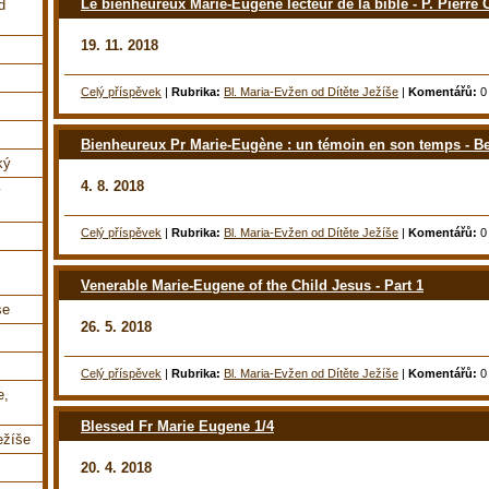
Le bienheureux Marie-Eugène lecteur de la bible - P. Pier
d
19. 11. 2018
Celý příspěvek
|
Rubrika:
Bl. Maria-Evžen od Dítěte Ježíše
|
Komentářů:
0
Bienheureux Pr Marie-Eugène : un témoin en son temps - B
ký
4. 8. 2018
y
Celý příspěvek
|
Rubrika:
Bl. Maria-Evžen od Dítěte Ježíše
|
Komentářů:
0
Venerable Marie-Eugene of the Child Jesus - Part 1
se
26. 5. 2018
Celý příspěvek
|
Rubrika:
Bl. Maria-Evžen od Dítěte Ježíše
|
Komentářů:
0
e,
Blessed Fr Marie Eugene 1/4
ežíše
20. 4. 2018