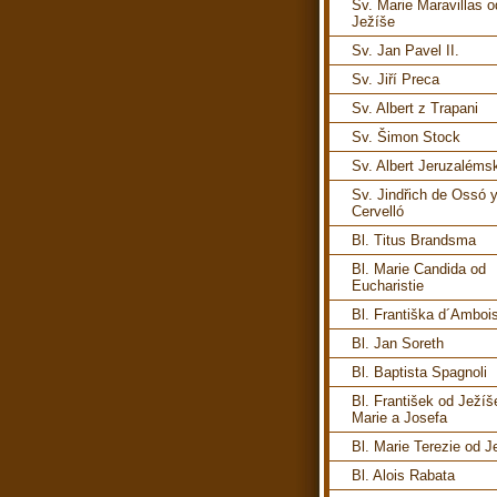
Sv. Marie Maravillas o
Ježíše
Sv. Jan Pavel II.
Sv. Jiří Preca
Sv. Albert z Trapani
Sv. Šimon Stock
Sv. Albert Jeruzaléms
Sv. Jindřich de Ossó 
Cervelló
Bl. Titus Brandsma
Bl. Marie Candida od
Eucharistie
Bl. Františka d´Amboi
Bl. Jan Soreth
Bl. Baptista Spagnoli
Bl. František od Ježíš
Marie a Josefa
Bl. Marie Terezie od J
Bl. Alois Rabata