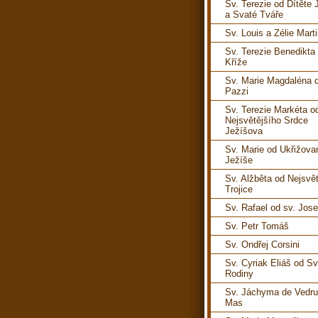
Sv. Terezie od Dítěte 
a Svaté Tváře
Sv. Louis a Zélie Mart
Sv. Terezie Benedikta
Kříže
Sv. Marie Magdaléna 
Pazzi
Sv. Terezie Markéta o
Nejsvětějšího Srdce
Ježíšova
Sv. Marie od Ukřižov
Ježíše
Sv. Alžběta od Nejsvět
Trojice
Sv. Rafael od sv. Jose
Sv. Petr Tomáš
Sv. Ondřej Corsini
Sv. Cyriak Eliáš od S
Rodiny
Sv. Jáchyma de Vedru
Mas