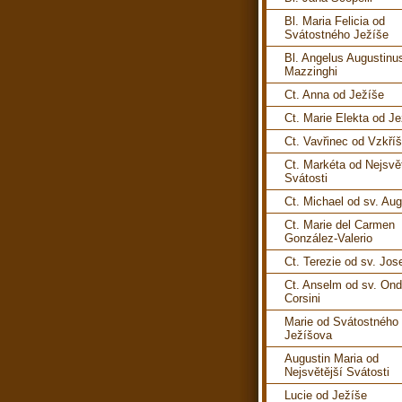
Bl. Maria Felicia od
Svátostného Ježíše
Bl. Angelus Augustinu
Mazzinghi
Ct. Anna od Ježíše
Ct. Marie Elekta od J
Ct. Vavřinec od Vzkří
Ct. Markéta od Nejsvě
Svátosti
Ct. Michael od sv. Aug
Ct. Marie del Carmen
González-Valerio
Ct. Terezie od sv. Jos
Ct. Anselm od sv. Ond
Corsini
Marie od Svátostného
Ježíšova
Augustin Maria od
Nejsvětější Svátosti
Lucie od Ježíše