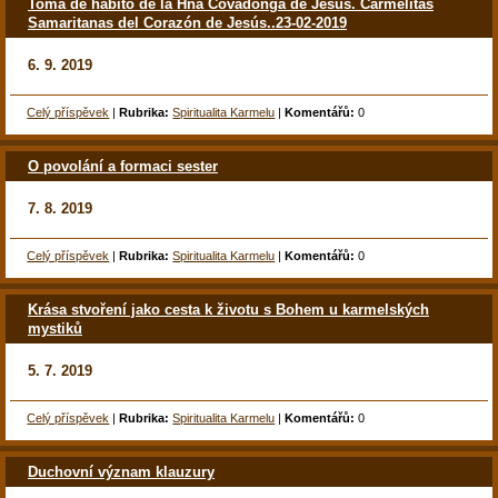
Toma de hábito de la Hna Covadonga de Jesús. Carmelitas
Samaritanas del Corazón de Jesús..23-02-2019
6. 9. 2019
Celý příspěvek
|
Rubrika:
Spiritualita Karmelu
|
Komentářů:
0
O povolání a formaci sester
7. 8. 2019
Celý příspěvek
|
Rubrika:
Spiritualita Karmelu
|
Komentářů:
0
Krása stvoření jako cesta k životu s Bohem u karmelských
mystiků
5. 7. 2019
Celý příspěvek
|
Rubrika:
Spiritualita Karmelu
|
Komentářů:
0
Duchovní význam klauzury