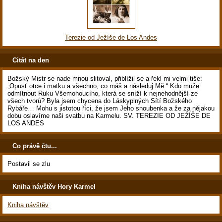
Terezie od Ježíše de Los Andes
Citát na den
Božský Mistr se nade mnou slitoval, přiblížil se a řekl mi velmi tiše:
„Opusť otce i matku a všechno, co máš a následuj Mě.“ Kdo může
odmítnout Ruku Všemohoucího, která se sníží k nejnehodnější ze
všech tvorů? Byla jsem chycena do Láskyplných Sítí Božského
Rybáře… Mohu s jistotou říci, že jsem Jeho snoubenka a že za nějakou
dobu oslavíme naši svatbu na Karmelu. SV. TEREZIE OD JEŽÍŠE DE
LOS ANDES
Co právě čtu...
Postavil se zlu
Kniha návštěv Hory Karmel
Kniha návštěv