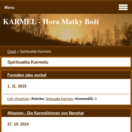
Menu
KARMEL - Hora Matky Boží
Úvod
»
Spiritualita Karmelu
Spiritualita Karmelu
Formátor jako sochař
1. 11. 2019
Celý příspěvek
|
Rubrika:
Spiritualita Karmelu
|
Komentářů:
0
Albanien - Die Karmelitinnen von Nenshat
27. 10. 2019