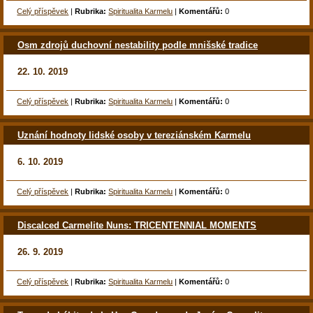
Celý příspěvek
|
Rubrika:
Spiritualita Karmelu
|
Komentářů:
0
Osm zdrojů duchovní nestability podle mnišské tradice
22. 10. 2019
Celý příspěvek
|
Rubrika:
Spiritualita Karmelu
|
Komentářů:
0
Uznání hodnoty lidské osoby v tereziánském Karmelu
6. 10. 2019
Celý příspěvek
|
Rubrika:
Spiritualita Karmelu
|
Komentářů:
0
Discalced Carmelite Nuns: TRICENTENNIAL MOMENTS
26. 9. 2019
Celý příspěvek
|
Rubrika:
Spiritualita Karmelu
|
Komentářů:
0