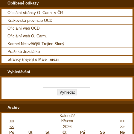
Oblíbené odkazy
Oficiální stránky O. Carm. v ČR
Krakovská provincie OCD
Oficiální web OCD
Oficiální web O. Carm.
Karmel Nejsvětější Trojice Slaný
Pražské Jezulátko
Stránky (nejen) o Malé Terezii
Vyhledávání
Archiv
Kalendář
<<
březen
>>
<<
2026
>>
Po
Út
St
Čt
Pá
So
Ne