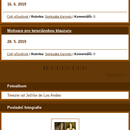
16. 6. 2019
Celý příspěvek
|
Rubrika:
Spiritualita Karmelu
|
Komentářů:
0
Motivace pro tereziánskou klauzuru
28. 5. 2019
Celý příspěvek
|
Rubrika:
Spiritualita Karmelu
|
Komentářů:
0
1
|
2
|
3
|
4
|
5
|
6
|
7
|
8
|
9
následující »
Fotoalbum
Terezie od Ježíše de Los Andes
Poslední fotografie