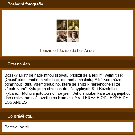
Poslední fotografie
Terezie od Ježíše de Los Andes
Citát na den
Božský Mistr se nade mnou slitoval, přiblížil se a řekl mi velmi tiše:
„Opusť otce i matku a všechno, co máš a následuj Mě.“ Kdo může
odmítnout Ruku Všemohoucího, která se sníží k nejnehodnější ze
všech tvorů? Byla jsem chycena do Láskyplných Sítí Božského
Rybáře… Mohu s jistotou říci, že jsem Jeho snoubenka a že za nějakou
dobu oslavíme naši svatbu na Karmelu. SV. TEREZIE OD JEŽÍŠE DE
LOS ANDES
Co právě čtu...
Postavil se zlu