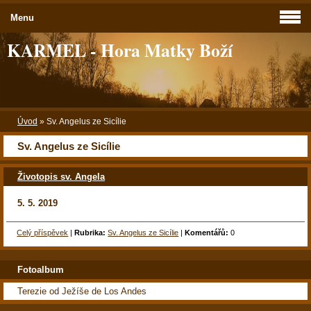
Menu
KARMEL - Hora Matky Boží
Úvod
»
Sv. Angelus ze Sicílie
Sv. Angelus ze Sicílie
Životopis sv. Angela
5. 5. 2019
Celý příspěvek
|
Rubrika:
Sv. Angelus ze Sicílie
|
Komentářů:
0
Fotoalbum
Terezie od Ježíše de Los Andes