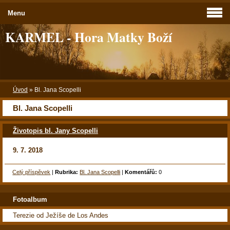
Menu
KARMEL - Hora Matky Boží
Úvod
»
Bl. Jana Scopelli
Bl. Jana Scopelli
Životopis bl. Jany Scopelli
9. 7. 2018
Celý příspěvek
|
Rubrika:
Bl. Jana Scopelli
|
Komentářů:
0
Fotoalbum
Terezie od Ježíše de Los Andes