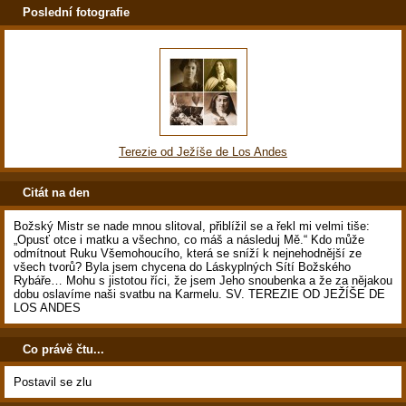
Poslední fotografie
Terezie od Ježíše de Los Andes
Citát na den
Božský Mistr se nade mnou slitoval, přiblížil se a řekl mi velmi tiše:
„Opusť otce i matku a všechno, co máš a následuj Mě.“ Kdo může
odmítnout Ruku Všemohoucího, která se sníží k nejnehodnější ze
všech tvorů? Byla jsem chycena do Láskyplných Sítí Božského
Rybáře… Mohu s jistotou říci, že jsem Jeho snoubenka a že za nějakou
dobu oslavíme naši svatbu na Karmelu. SV. TEREZIE OD JEŽÍŠE DE
LOS ANDES
Co právě čtu...
Postavil se zlu