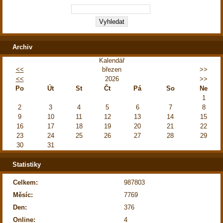
Archiv
Kalendář
<<
březen
>>
<<
2026
>>
Po
Út
St
Čt
Pá
So
Ne
1
2
3
4
5
6
7
8
9
10
11
12
13
14
15
16
17
18
19
20
21
22
23
24
25
26
27
28
29
30
31
Statistiky
Celkem:
987803
Měsíc:
7769
Den:
376
Online:
4