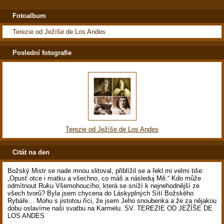
Fotoalbum
Terezie od Ježíše de Los Andes
Poslední fotografie
Terezie od Ježíše de Los Andes
Citát na den
Božský Mistr se nade mnou slitoval, přiblížil se a řekl mi velmi tiše:
„Opusť otce i matku a všechno, co máš a následuj Mě.“ Kdo může
odmítnout Ruku Všemohoucího, která se sníží k nejnehodnější ze
všech tvorů? Byla jsem chycena do Láskyplných Sítí Božského
Rybáře… Mohu s jistotou říci, že jsem Jeho snoubenka a že za nějakou
dobu oslavíme naši svatbu na Karmelu. SV. TEREZIE OD JEŽÍŠE DE
LOS ANDES