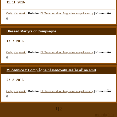
11. 11. 2016
Celý příspěvek
|
Rubrika:
Bl. Terezie od sv. Augustina a spolusestry
|
Komentářů:
0
Blessed Martyrs of Compiègne
17. 7. 2016
Celý příspěvek
|
Rubrika:
Bl. Terezie od sv. Augustina a spolusestry
|
Komentářů:
0
Mučednice z Compiègne následovaly Ježíše až na smrt
23. 2. 2016
Celý příspěvek
|
Rubrika:
Bl. Terezie od sv. Augustina a spolusestry
|
Komentářů:
0
1
|
2
následující »