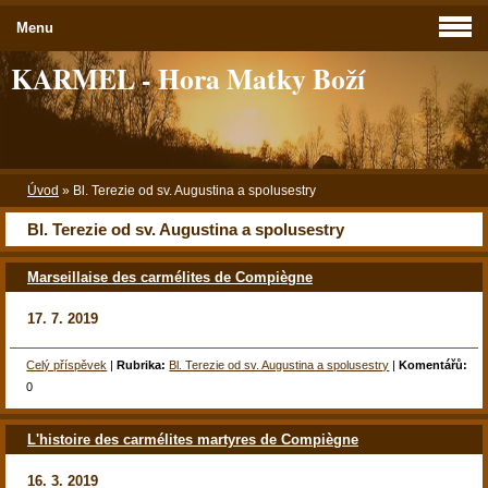
Menu
KARMEL - Hora Matky Boží
Úvod
»
Bl. Terezie od sv. Augustina a spolusestry
Bl. Terezie od sv. Augustina a spolusestry
Marseillaise des carmélites de Compiègne
17. 7. 2019
Celý příspěvek
|
Rubrika:
Bl. Terezie od sv. Augustina a spolusestry
|
Komentářů:
0
L'histoire des carmélites martyres de Compiègne
16. 3. 2019