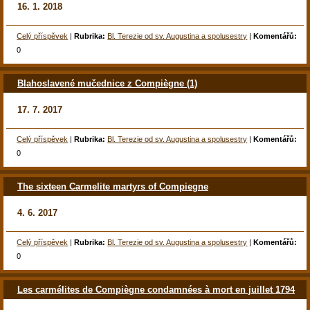
16. 1. 2018
Celý příspěvek
|
Rubrika:
Bl. Terezie od sv. Augustina a spolusestry
|
Komentářů:
0
Blahoslavené mučednice z Compiègne (1)
17. 7. 2017
Celý příspěvek
|
Rubrika:
Bl. Terezie od sv. Augustina a spolusestry
|
Komentářů:
0
The sixteen Carmelite martyrs of Compiegne
4. 6. 2017
Celý příspěvek
|
Rubrika:
Bl. Terezie od sv. Augustina a spolusestry
|
Komentářů:
0
Les carmélites de Compiègne condamnées à mort en juillet 1794