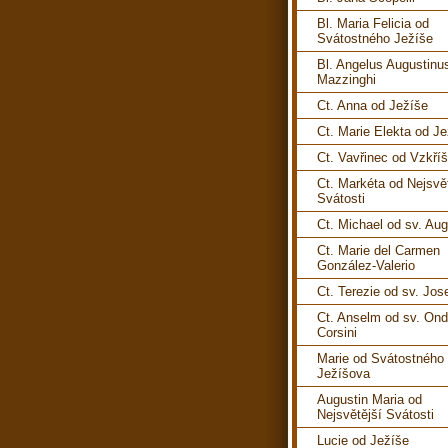
Bl. Maria Felicia od
Svátostného Ježíše
Bl. Angelus Augustinu
Mazzinghi
Ct. Anna od Ježíše
Ct. Marie Elekta od J
Ct. Vavřinec od Vzkří
Ct. Markéta od Nejsvě
Svátosti
Ct. Michael od sv. Aug
Ct. Marie del Carmen
González-Valerio
Ct. Terezie od sv. Jos
Ct. Anselm od sv. Ond
Corsini
Marie od Svátostného
Ježíšova
Augustin Maria od
Nejsvětější Svátosti
Lucie od Ježíše