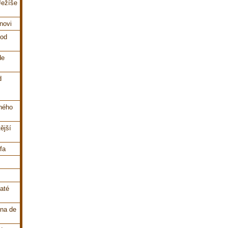
Ježíše
inovi
 od
de
d
aného
ější
fa
vaté
na de