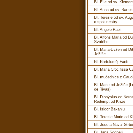
Bl. Elie od sv. Klemen
Bl. Anna od sv. Barto
Bl. Terezie od sv. Aug
a spolusestry
Bl. Angelo Paoli
Bl. Alfons Maria od D
Svatého
Bl. Maria-Evžen od Dí
Ježíše
Bl. Bartoloměj Fanti
Bl. Maria Crocifissa C
Bl. mučednice z Gauda
Bl. Marie od Ježíše (
de Rivas)
Bl. Dionýsius od Naro
Redempt od Kříže
Bl. Isidor Bakanju
Bl. Terezie Marie od K
Bl. Josefa Naval Girb
Bl. Jana Scopelli