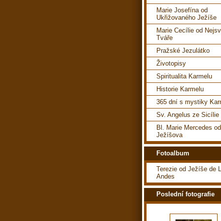
Marie Josefína od
Ukřižovaného Ježíše
Marie Cecílie od Nejsv
Tváře
Pražské Jezulátko
Životopisy
Spiritualita Karmelu
Historie Karmelu
365 dní s mystiky Ka
Sv. Angelus ze Sicílie
Bl. Marie Mercedes o
Ježíšova
Fotoalbum
Terezie od Ježíše de 
Andes
Poslední fotografie