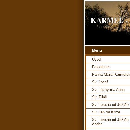
KARMEL - H
Menu
Úvod
Fotoalbum
Panna Maria Karmels
Sv. Josef
Sv. Jáchym a Anna
Sv. Eliáš
Sv. Terezie od Ježíše
Sv. Jan od Kříže
Sv. Terezie od Ježíše
Andes