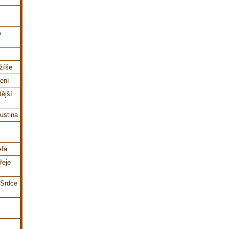
s
ežíše
šení
tější
ustina
efa
řeje
 Srdce