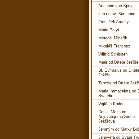
Adrienne von Speyr
Jan od sv. Samsona
František Amelry
Marie Petyt
Metoděj Minařík
Mikuláš Francouz
Wilfrid Stinissen
Maur od Dítěte Ježíše
Bl. Eufrasius od Dítět
Ježíše
Terezie od Dítěte Ježí
Maria Immaculata od 
Svatého
Vojtěch Kodet
Daniel Maria od
Nejsvětějšího Srdce
Ježíšova
Jeroným od Matky Bo
Jenovéfa od Svaté Tv