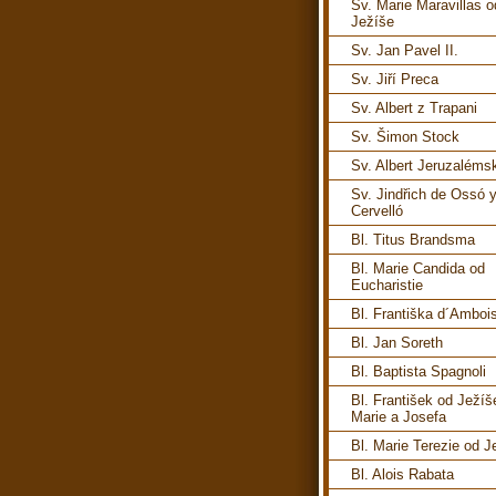
Sv. Marie Maravillas o
Ježíše
Sv. Jan Pavel II.
Sv. Jiří Preca
Sv. Albert z Trapani
Sv. Šimon Stock
Sv. Albert Jeruzaléms
Sv. Jindřich de Ossó 
Cervelló
Bl. Titus Brandsma
Bl. Marie Candida od
Eucharistie
Bl. Františka d´Amboi
Bl. Jan Soreth
Bl. Baptista Spagnoli
Bl. František od Ježíš
Marie a Josefa
Bl. Marie Terezie od J
Bl. Alois Rabata