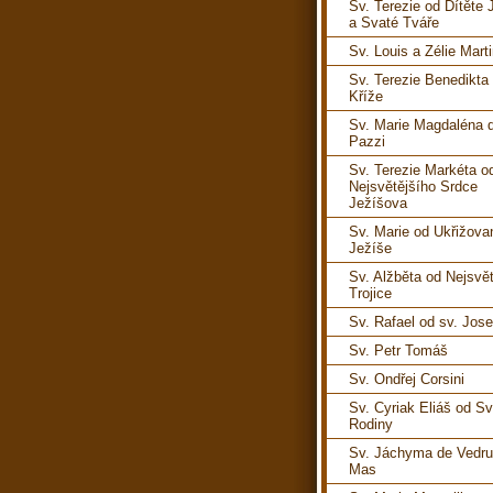
Sv. Terezie od Dítěte 
a Svaté Tváře
Sv. Louis a Zélie Mart
Sv. Terezie Benedikta
Kříže
Sv. Marie Magdaléna 
Pazzi
Sv. Terezie Markéta o
Nejsvětějšího Srdce
Ježíšova
Sv. Marie od Ukřižov
Ježíše
Sv. Alžběta od Nejsvět
Trojice
Sv. Rafael od sv. Jose
Sv. Petr Tomáš
Sv. Ondřej Corsini
Sv. Cyriak Eliáš od S
Rodiny
Sv. Jáchyma de Vedru
Mas