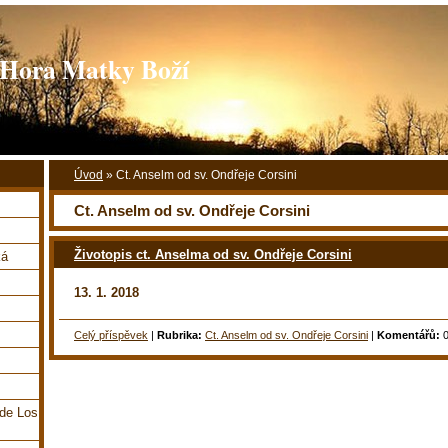
ora Matky Boží
Úvod
»
Ct. Anselm od sv. Ondřeje Corsini
Ct. Anselm od sv. Ondřeje Corsini
Životopis ct. Anselma od sv. Ondřeje Corsini
ká
13. 1. 2018
Celý příspěvek
|
Rubrika:
Ct. Anselm od sv. Ondřeje Corsini
|
Komentářů:
 de Los