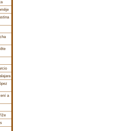
ta
loměje
ustina
ucha
těte
urcio
lajara
López
zení a
říže
és